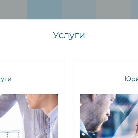
Услуги
луги
Юри