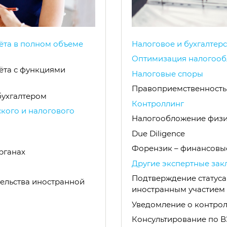
чёта в полном объеме
Налоговое и бухгалтер
Оптимизация налогоо
чёта с функциями
Налоговые споры
Правоприемственность
бухгалтером
Контроллинг
ского и налогового
Налогообложение физи
Due Diligence
Форензик – финансовы
рганах
Другие экспертные зак
Подтверждение статуса
тельства иностранной
иностранным участием
Уведомление о контро
Консультирование по 