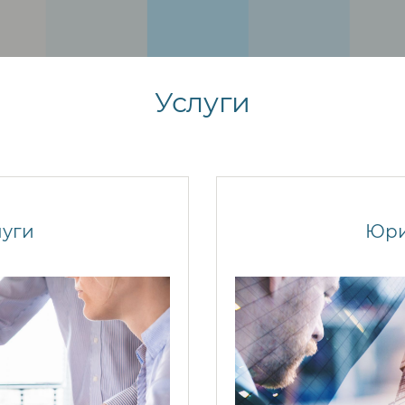
Услуги
луги
Юри