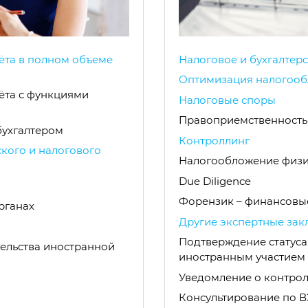
чёта в полном объеме
Налоговое и бухгалтер
Оптимизация налогоо
чёта с функциями
Налоговые споры
Правоприемственность
бухгалтером
Контроллинг
ского и налогового
Налогообложение физи
Due Diligence
Форензик – финансовы
рганах
Другие экспертные зак
Подтверждение статуса
тельства иностранной
иностранным участием
Уведомление о контро
Консультирование по 